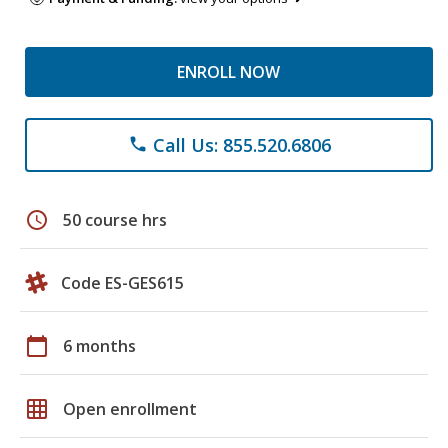
ENROLL NOW
Call Us: 855.520.6806
phone
schedule
50 course hrs
Code ES-GES615
calendar_today
6 months
grid_on
Open enrollment