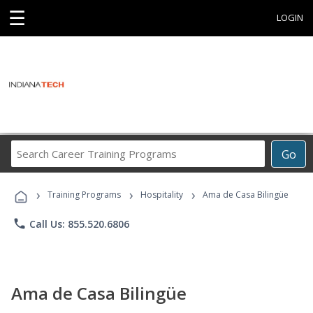
☰
LOGIN
Search
Go
Career
Training
›
›
›
Programs
Training Programs
Hospitality
Ama de Casa Bilingüe
phone
Call Us: 855.520.6806
Ama de Casa Bilingüe