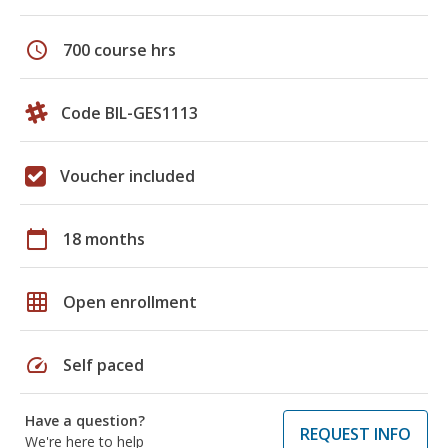
schedule
700 course hrs
Code BIL-GES1113
Voucher included
calendar_today
18 months
grid_on
Open enrollment
speed
Self paced
Have a question?
REQUEST INFO
We're here to help