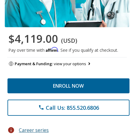
$4,119.00
(USD)
Affirm
Pay over time with
. See if you qualify at checkout.
Payment & Funding:
view your options
ENROLL NOW
Call Us: 855.520.6806
phone
info
Career series