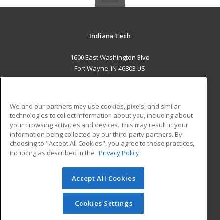
Indiana Tech
1600 East Washington Blvd
Fort Wayne, IN 46803 US
MAIN CONTENT
Career Training
We and our partners may use cookies, pixels, and similar
technologies to collect information about you, including about
ADDITIONAL RESOURCES
your browsing activities and devices. This may result in your
information being collected by our third-party partners. By
Military
Student Blog
choosing to "Accept All Cookies", you agree to these practices,
Financial Assistance
including as described in the
Privacy Policy
Help
Accept All Cookies
© 2026 ed2go, a division of Cengage Learning. All rights
reserved. The material on this site cannot be reproduced or
redistributed unless you have obtained prior written
Cookies Settings
permission from Cengage Learning.
Privacy Policy