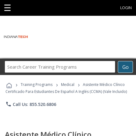
☰
LOGIN
Search
Go
Career
Training
›
›
›
Programs
Training Programs
Medical
Asistente Médico Clínico
Certificado Para Estudiantes De Español A Inglés (CCMA) (Vale Incluido)
phone
Call Us: 855.520.6806
Asistente Médico Clínico