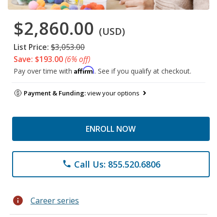
$2,860.00
(USD)
List Price:
$3,053.00
Save: $193.00
(6% off)
Affirm
Pay over time with
. See if you qualify at checkout.
Payment & Funding:
view your options
ENROLL NOW
Call Us: 855.520.6806
phone
info
Career series