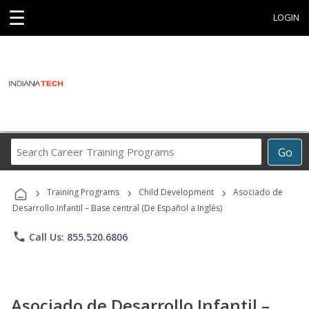
☰
LOGIN
Search
Go
Career
Training
›
›
›
Programs
Training Programs
Child Development
Asociado de
Desarrollo Infantil – Base central (De Español a Inglés)
phone
Call Us: 855.520.6806
Asociado de Desarrollo Infantil –