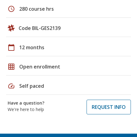
schedule
280 course hrs
Code BIL-GES2139
calendar_today
12 months
grid_on
Open enrollment
speed
Self paced
Have a question?
REQUEST INFO
We're here to help