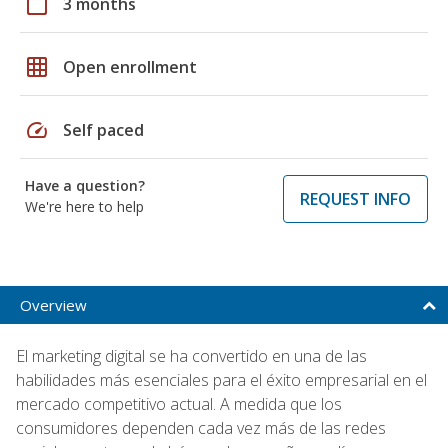
calendar_today
3 months
grid_on
Open enrollment
speed
Self paced
Have a question?
REQUEST INFO
We're here to help
Overview
El marketing digital se ha convertido en una de las
habilidades más esenciales para el éxito empresarial en el
mercado competitivo actual. A medida que los
consumidores dependen cada vez más de las redes