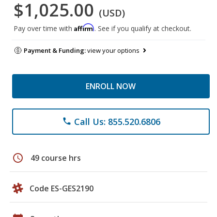
$1,025.00
(USD)
Affirm
Pay over time with
. See if you qualify at checkout.
Payment & Funding:
view your options
ENROLL NOW
Call Us: 855.520.6806
phone
schedule
49 course hrs
Code ES-GES2190