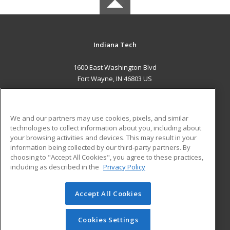
Indiana Tech
1600 East Washington Blvd
Fort Wayne, IN 46803 US
MAIN CONTENT
Career Training
We and our partners may use cookies, pixels, and similar
technologies to collect information about you, including about
ADDITIONAL RESOURCES
your browsing activities and devices. This may result in your
information being collected by our third-party partners. By
Military
Student Blog
choosing to "Accept All Cookies", you agree to these practices,
Financial Assistance
including as described in the
Privacy Policy
Help
Accept All Cookies
© 2026 ed2go, a division of Cengage Learning. All rights
reserved. The material on this site cannot be reproduced or
redistributed unless you have obtained prior written
Cookies Settings
permission from Cengage Learning.
Privacy Policy