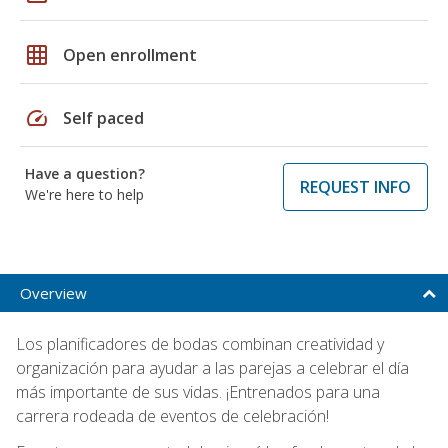
grid_on
Open enrollment
speed
Self paced
Have a question?
REQUEST INFO
We're here to help
Overview
Los planificadores de bodas combinan creatividad y
organización para ayudar a las parejas a celebrar el día
más importante de sus vidas. ¡Entrenados para una
carrera rodeada de eventos de celebración!