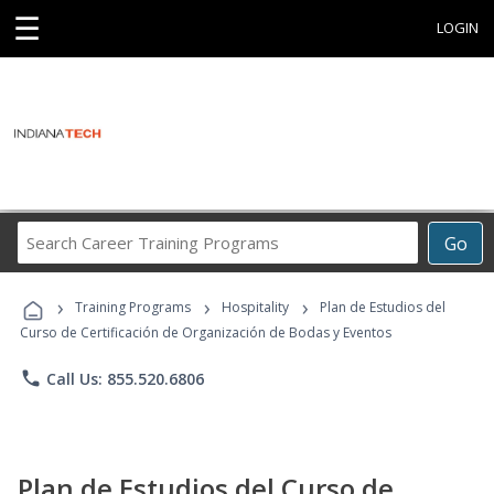
☰
LOGIN
Search
Go
Career
Training
›
›
›
Programs
Training Programs
Hospitality
Plan de Estudios del
Curso de Certificación de Organización de Bodas y Eventos
phone
Call Us: 855.520.6806
Plan de Estudios del Curso de