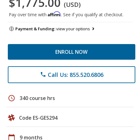
$1,775.00
(USD)
Affirm
Pay over time with
. See if you qualify at checkout.
Payment & Funding:
view your options
ENROLL NOW
Call Us: 855.520.6806
phone
schedule
340 course hrs
Code ES-GES294
calendar_today
9 months