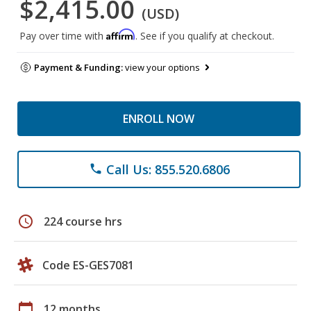
$2,415.00
(USD)
Affirm
Pay over time with
. See if you qualify at checkout.
Payment & Funding:
view your options
ENROLL NOW
Call Us: 855.520.6806
phone
schedule
224 course hrs
Code ES-GES7081
calendar_today
12 months