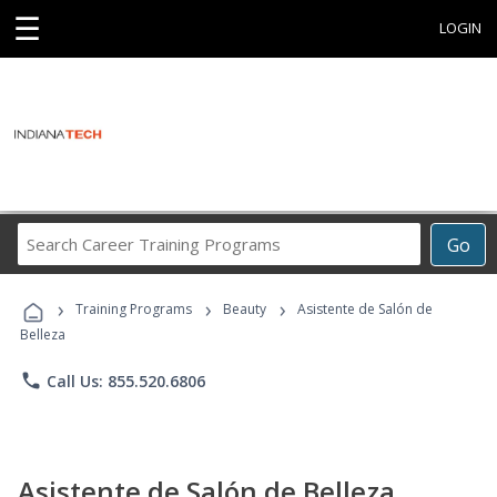
☰
LOGIN
Search
Go
Career
Training
›
›
›
Programs
Training Programs
Beauty
Asistente de Salón de
Belleza
phone
Call Us: 855.520.6806
Asistente de Salón de Belleza