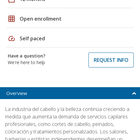
grid_on
Open enrollment
speed
Self paced
Have a question?
REQUEST INFO
We're here to help
Overview
La industria del cabello y la belleza continúa creciendo a
medida que aumenta la demanda de servicios capilares
profesionales, como cortes de cabello, peinados,
coloración y tratamientos personalizados. Los salones,
barberías y estilistas independientes desempeñan un