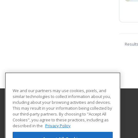
Result
We and our partners may use cookies, pixels, and
similar technologies to collect information about you,
including about your browsing activities and devices.
Indiana Tech
This may result in your information being collected by
our third-party partners. By choosing to "Accept All
Cookies", you agree to these practices, including as
1600 East Washington Blvd
described in the
Privacy Policy
Fort Wayne, IN 46803 US