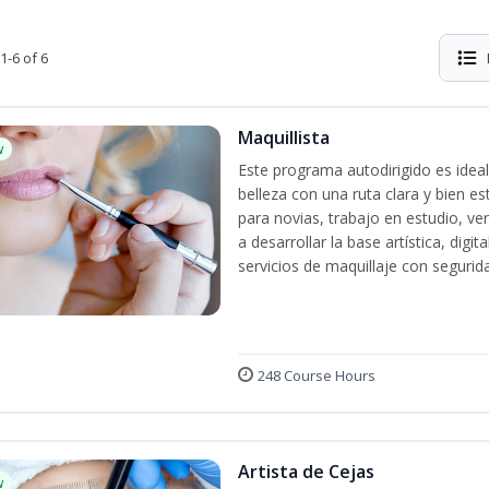
1-6 of 6
Maquillista
w
Este programa autodirigido es ideal
belleza con una ruta clara y bien e
para novias, trabajo en estudio, ven
a desarrollar la base artística, dig
servicios de maquillaje con segurida
248 Course Hours
Artista de Cejas
w