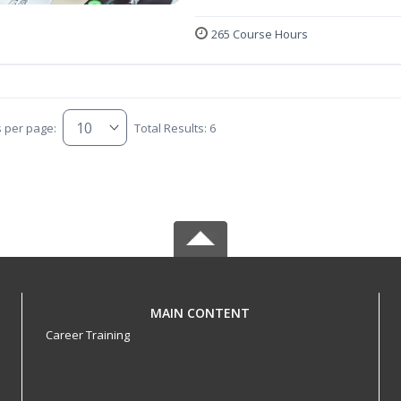
265 Course Hours
s per page:
Total Results: 6
MAIN CONTENT
Career Training