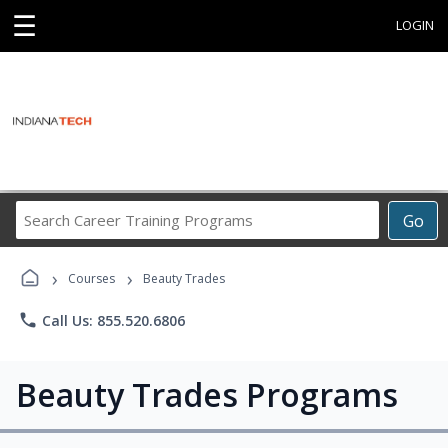
☰
LOGIN
Search
Go
Career
Training
›
›
Programs
Courses
Beauty Trades
phone
Call Us: 855.520.6806
Beauty Trades Programs