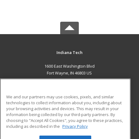
Indiana Tech
1600 East Washington Blvd
Fort Wayne, IN 46803 US
MAIN CONTENT
Career Training
We and our partners may use cookies, pixels, and similar
technologies to collect information about you, including about
ADDITIONAL RESOURCES
your browsing activities and devices. This may result in your
information being collected by our third-party partners. By
Military
Student Blog
choosing to "Accept All Cookies", you agree to these practices,
Financial Assistance
including as described in the
Privacy Policy
Help