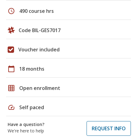
schedule
490 course hrs
Code BIL-GES7017
Voucher included
calendar_today
18 months
grid_on
Open enrollment
speed
Self paced
Have a question?
REQUEST INFO
We're here to help