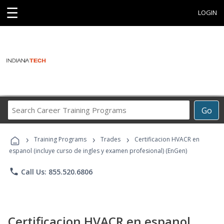
☰
LOGIN
Search
Go
Career
Training
›
›
›
Programs
Training Programs
Trades
Certificacion HVACR en
espanol (incluye curso de ingles y examen profesional) (EnGen)
phone
Call Us: 855.520.6806
Certificacion HVACR en espanol