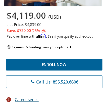
$4,119.00
(USD)
List Price:
$4,839.00
Save: $720.00
(15% off)
Affirm
Pay over time with
. See if you qualify at checkout.
Payment & Funding:
view your options
ENROLL NOW
Call Us: 855.520.6806
phone
info
Career series