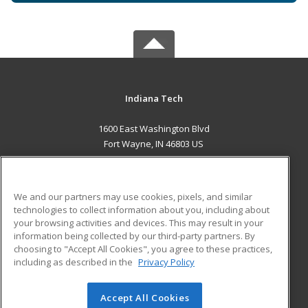
Indiana Tech
1600 East Washington Blvd
Fort Wayne, IN 46803 US
MAIN CONTENT
Career Training
We and our partners may use cookies, pixels, and similar
technologies to collect information about you, including about
ADDITIONAL RESOURCES
your browsing activities and devices. This may result in your
information being collected by our third-party partners. By
Military
Student Blog
choosing to "Accept All Cookies", you agree to these practices,
Financial Assistance
including as described in the
Privacy Policy
Help
Accept All Cookies
© 2026 ed2go, a division of Cengage Learning. All rights