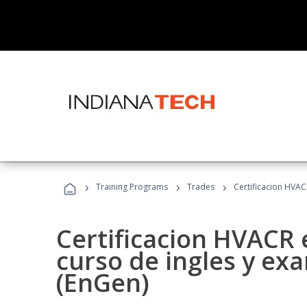
›
›
›
Training Programs
Trades
Certificacion HVAC
Certificacion HVACR 
curso de ingles y ex
(EnGen)