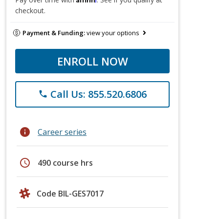
checkout.
Payment & Funding:
view your options
ENROLL NOW
Call Us: 855.520.6806
phone
info
Career series
schedule
490 course hrs
Code BIL-GES7017