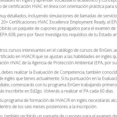
de certificación HVAC en línea con orientación práctica para se
uy detallados, incluyendo simulaciones de llamadas de servicio
 20+ Certificaciones HVAC Excellence Employment Ready, el EPA 
recibirás un paquete de cupones prepagados para el examen de
EPA 608, pero por favor investiga los requisitos de tu Estado a
ros cursos interesantes en el catálogo de cursos de EnGen, 
ificado en HVACR que se ajustan a las habilidades en inglés q
cación HVAC de la Agencia de Protección Ambiental (EPA, por sus 
debes realizar la Evaluación de Competencia, también conocida
 de inglés que tienes actualmente. Si tu puntuación en la Evalu
diate, comenzarás con tu programa EnGen trabajando primero e
ás inscribirte en Ed2go. Volverás a realizar el PA cada 60 días.
 programa de formación de HVAC/R en inglés necesitarás alcan
ntro de los seis meses posteriores a la inscripción.
d2go, también recibirás un paquete de cupones para el examen d