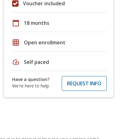
Voucher included
calendar_today
18 months
grid_on
Open enrollment
speed
Self paced
Have a question?
REQUEST INFO
We're here to help
ptos que te prepararán para una carrera como