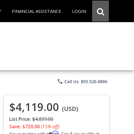
Y
FINANCIAL ASSISTANCE
LOGIN
phone
Call Us: 855.520.6806
$4,119.00
(USD)
List Price:
$4,839.00
Save: $720.00
(15% off)
Affirm
Pay over time with
. See if you qualify at