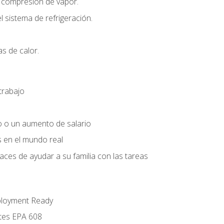
r compresión de vapor.
l sistema de refrigeración.
s de calor.
trabajo
o o un aumento de salario
s en el mundo real
es de ayudar a su familia con las tareas
ployment Ready
ntes EPA 608