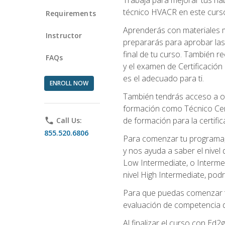
técnico HVACR en este curso 
Requirements
Aprenderás con materiales m
Instructor
prepararás para aprobar las
final de tu curso. También 
FAQs
y el examen de Certificación 
es el adecuado para ti.
ENROLL NOW
También tendrás acceso a ot
formación como Técnico Cert
de formación para la certifi
phone
Call Us:
855.520.6806
Para comenzar tu programa, 
y nos ayuda a saber el nivel
Low Intermediate, o Interme
nivel High Intermediate, podr
Para que puedas comenzar tu
evaluación de competencia de
Al finalizar el curso con E