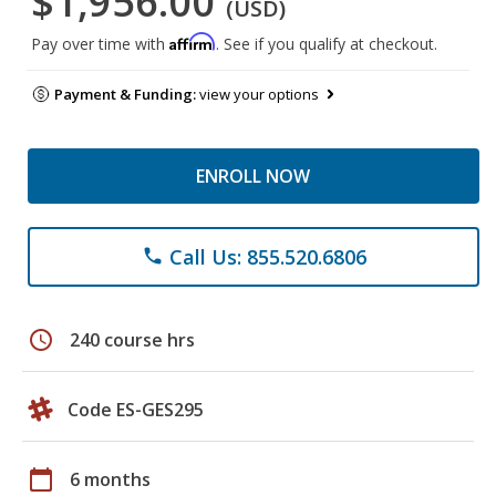
$1,956.00
(USD)
Affirm
Pay over time with
. See if you qualify at checkout.
Payment & Funding:
view your options
ENROLL NOW
Call Us: 855.520.6806
phone
schedule
240 course hrs
Code ES-GES295
calendar_today
6 months