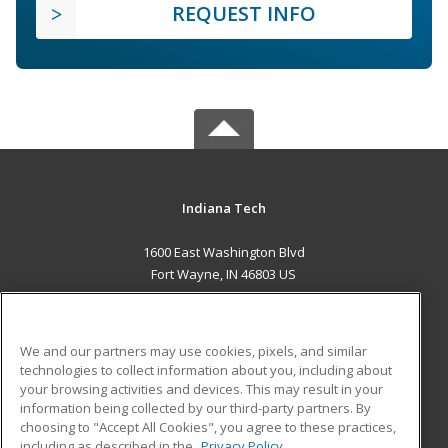
REQUEST INFO
Indiana Tech
1600 East Washington Blvd
Fort Wayne, IN 46803 US
MAIN CONTENT
Career Training
We and our partners may use cookies, pixels, and similar
technologies to collect information about you, including about
ADDITIONAL RESOURCES
your browsing activities and devices. This may result in your
information being collected by our third-party partners. By
Military
Student Blog
choosing to "Accept All Cookies", you agree to these practices,
Financial Assistance
including as described in the
Privacy Policy