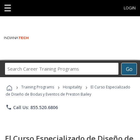
☰
LOGIN
Search
Go
Career
Training
›
›
›
Programs
Training Programs
Hospitality
El Curso Especializado
de Diseño de Bodas y Eventos de Preston Bailey
phone
Call Us: 855.520.6806
El Curso Especializado de Diseño de